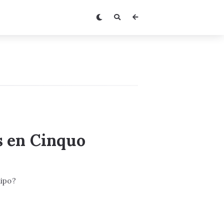
s en Cinquo
uipo?